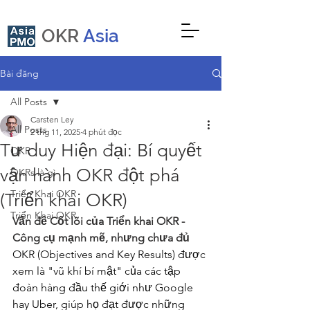
OKR
Asia
Bài đăng
All Posts
Carsten Ley
All Posts
2 thg 11, 2025
4 phút đọc
Tư duy Hiện đại: Bí quyết
OKR
vận hành OKR đột phá
OKRs là gì
Triển Khai OKR
(Triển khai OKR)
Triển Khai OKR
Vấn đề Cốt lõi của Triển khai OKR - 
Công cụ mạnh mẽ, nhưng chưa đủ
OKR (Objectives and Key Results) được 
xem là "vũ khí bí mật" của các tập 
đoàn hàng đầu thế giới như Google 
hay Uber, giúp họ đạt được những 