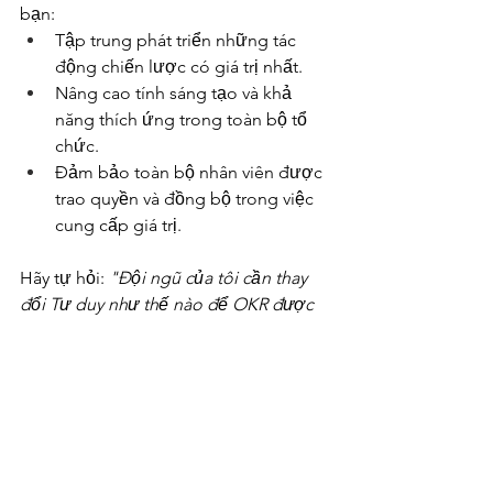
bạn:
Tập trung phát triển những tác 
động chiến lược có giá trị nhất.
Nâng cao tính sáng tạo và khả 
năng thích ứng trong toàn bộ tổ 
chức.
Đảm bảo toàn bộ nhân viên được 
trao quyền và đồng bộ trong việc 
cung cấp giá trị.
Hãy tự hỏi: 
"Đội ngũ của tôi cần thay 
đổi Tư duy như thế nào để OKR được 
triển khai hiệu quả và mang lại Tăng 
trưởng Bền vững?"
BẮT ĐẦU HÀNH TRÌNH 
THAY ĐỔI TƯ DUY (Triển 
khai OKR)