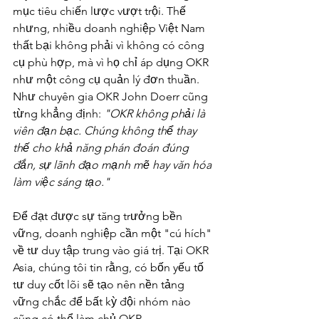
mục tiêu chiến lược vượt trội. Thế 
nhưng, nhiều doanh nghiệp Việt Nam 
thất bại không phải vì không có công 
cụ phù hợp, mà vì họ chỉ áp dụng OKR 
như một công cụ quản lý đơn thuần.
Như chuyên gia OKR John Doerr cũng 
từng khẳng định: 
"OKR không phải là 
viên đạn bạc. Chúng không thể thay 
thế cho khả năng phán đoán đúng 
đắn, sự lãnh đạo mạnh mẽ hay văn hóa 
làm việc sáng tạo."
Để đạt được sự tăng trưởng bền 
vững, doanh nghiệp cần một "cú hích" 
về tư duy tập trung vào giá trị. Tại OKR 
Asia, chúng tôi tin rằng, có bốn yếu tố 
tư duy cốt lõi sẽ tạo nên nền tảng 
vững chắc để bất kỳ đội nhóm nào 
cũng có thể làm chủ OKR.