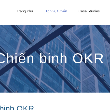
Trang chủ
Dịch vụ tư vấn
Case Studies
Chiến binh OKR
 binh OKR