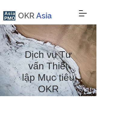
OKR
Asia
Dịch vụ Tư
vấn Thiết
lập Mục tiêu
OKR