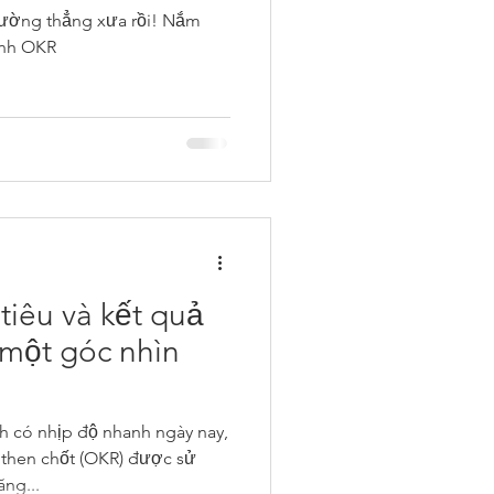
đường thẳng xưa rồi! Nắm
ình OKR
tiêu và kết quả
 một góc nhìn
h có nhịp độ nhanh ngày nay,
 then chốt (OKR) được sử
ng...