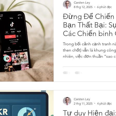
Carsten Ley
8 thg 12, 2025
6 phút đọc
Đừng Để Chiến 
Bạn Thất Bại: Sự
Các Chiến binh 
Trong bối cảnh cạnh tranh n
then chốt) vẫn là khung côn
nhiên, việc đơn thuần “sao 
Silicon vào phòng họp ở Jak
đến thất bại.
Carsten Ley
2 thg 11, 2025
4 phút đọc
Tư duy Hiện đại: