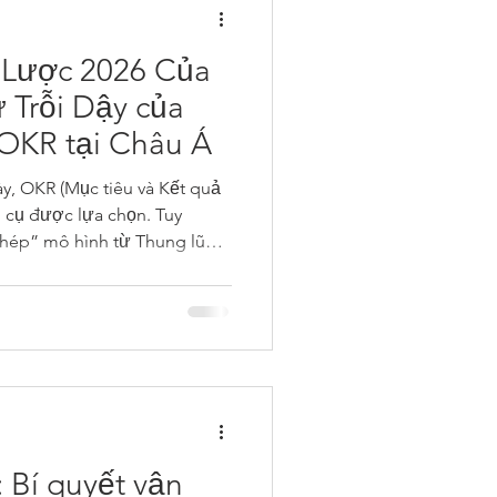
Lược 2026 Của
 Trỗi Dậy của
OKR tại Châu Á
ày, OKR (Mục tiêu và Kết quả
g cụ được lựa chọn. Tuy
chép” mô hình từ Thung lũng
arta hay Hà Nội thường dẫn
 Bí quyết vận