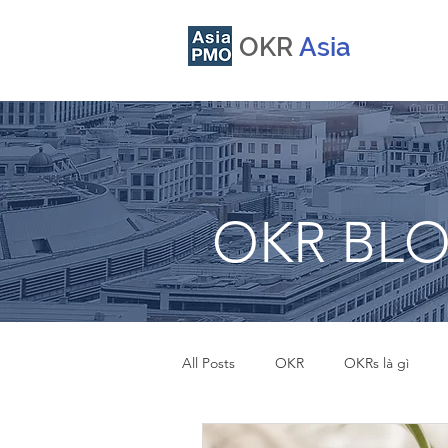
OKR
Asia
OKR BL
All Posts
OKR
OKRs là gì