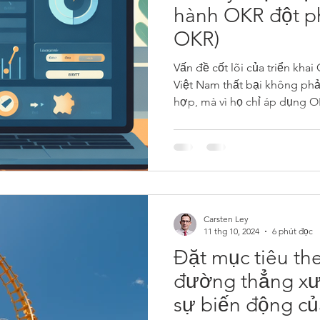
hành OKR đột phá (Triển khai
OKR)
Vấn đề cốt lõi của triển kha
Việt Nam thất bại không phả
hợp, mà vì họ chỉ áp dụng 
đơn thuần.
Carsten Ley
11 thg 10, 2024
6 phút đọc
Đặt mục tiêu th
đường thẳng xư
sự biến động củ